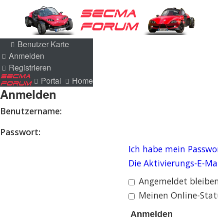
Benutzer Karte
Benutzer Karte
Anmelden
Anmelden
Registrieren
Registrieren
Portal
Home
Portal
Home
Anmelden
Benutzername:
Passwort:
Ich habe mein Passwo
Die Aktivierungs-E-Ma
Angemeldet bleibe
Meinen Online-Stat