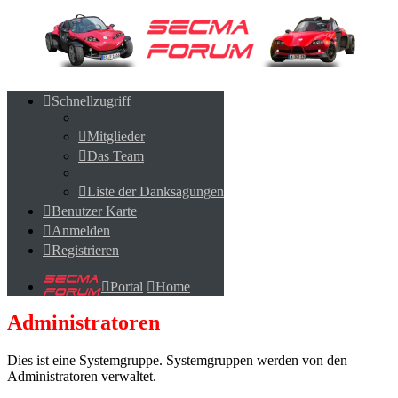
Schnellzugriff
Schnellzugriff
Mitglieder
Mitglieder
Das Team
Das Team
Liste der Danksagungen
Liste der Danksagungen
Benutzer Karte
Benutzer Karte
Anmelden
Anmelden
Registrieren
Registrieren
Portal
Home
Portal
Home
Administratoren
Dies ist eine Systemgruppe. Systemgruppen werden von den
Administratoren verwaltet.