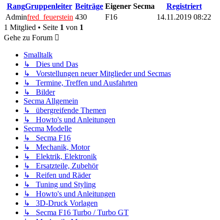
Rang
Gruppenleiter
Beiträge
Eigener Secma
Registriert
Admin
fred_feuerstein
430
F16
14.11.2019 08:22
1 Mitglied • Seite
1
von
1
Gehe zu Forum
Smalltalk
↳ Dies und Das
↳ Vorstellungen neuer Mitglieder und Secmas
↳ Termine, Treffen und Ausfahrten
↳ Bilder
Secma Allgemein
↳ übergreifende Themen
↳ Howto's und Anleitungen
Secma Modelle
↳ Secma F16
↳ Mechanik, Motor
↳ Elektrik, Elektronik
↳ Ersatzteile, Zubehör
↳ Reifen und Räder
↳ Tuning und Styling
↳ Howto's und Anleitungen
↳ 3D-Druck Vorlagen
↳ Secma F16 Turbo / Turbo GT