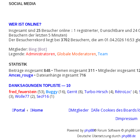
SOCIAL MEDIA
WER IST ONLINE?
Insgesamt sind
25
Besucher online :: 1 registrierter, 0 unsichtbare und 24
Besuchern der letzten 5 Minuten)
Der Besucherrekord liegt bei
3702
Besuchern, die am 01.04.2026 16:53 gle
Mitglieder:
Bing [Bot]
Legende:
Administratoren
,
Globale Moderatoren
,
Team
STATISTIK
Beiträge insgesamt
848
• Themen insgesamt
311
• Mitglieder insgesamt
1
Amces_rouge
• Dateianhänge ingesamt
716
DANKSAGUNGEN TOPLISTE — 10
fred_feuerstein
(53),
Buggy
(16),
Gerrit
(8),
Turbo-Hirsch
(4),
RétroLoc'
(4),
(3),
Wolle77
(2),
SecF16
(1)
Portal
Home
Mitglieder
Alle Cookies des Boards l
Impressum
Powered by
phpBB
® Forum Software © phpBB Lim
Deutsche Übersetzung durch
phpBB.de