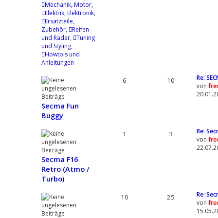
Mechanik, Motor
,
Elektrik, Elektronik
,
Ersatzteile,
Zubehör
,
Reifen
und Räder
,
Tuning
und Styling
,
Howto's und
Anleitungen
Re: SEC
6
10
von
fre
20.01.2
Secma Fun
Buggy
Re: Se
1
3
von
fre
22.07.2
Secma F16
Retro (Atmo /
Turbo)
Re: Sec
10
25
von
fre
15.05.2