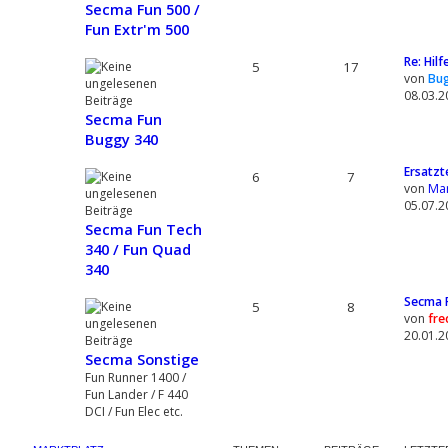
Secma Fun 500 /
Fun Extr'm 500
Re: Hil
5
17
von
Bu
08.03.2
Secma Fun
Buggy 340
Ersatzt
6
7
von
Ma
05.07.2
Secma Fun Tech
340 / Fun Quad
340
Secma F
5
8
von
fre
20.01.2
Secma Sonstige
Fun Runner 1400 /
Fun Lander / F 440
DCI / Fun Elec etc.