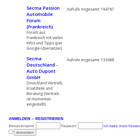
Secma Passion
Aufrufe insgesamt: 184787
Automobile
Forum
(Frankreich)
Forum aus
Frankreich mit vielen
Infos und Tipps (per
Google-Übersetzer)
Secma
Aufrufe insgesamt: 133688
Deutschland -
Auto Dupont
GmbH
Deutchland Vertrieb,
Ersatzteile und
Beratung (Vertrieb
ist momentan
eingestellt)
ANMELDEN
•
REGISTRIEREN
Benutzername:
Passwort:
Ich habe mein Passwo