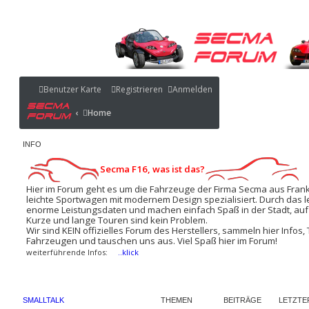
Benutzer Karte
Benutzer Karte
Registrieren
Anmelden
Portal
Home
Home
Portal
INFO
Secma F16, was ist das?
Hier im Forum geht es um die Fahrzeuge der Firma Secma aus Frankre
leichte Sportwagen mit modernem Design spezialisiert. Durch das l
enorme Leistungsdaten und machen einfach Spaß in der Stadt, au
Kurze und lange Touren sind kein Problem.
Wir sind KEIN offizielles Forum des Herstellers, sammeln hier Infos,
Fahrzeugen und tauschen uns aus. Viel Spaß hier im Forum!
weiterführende Infos:
..klick
SMALLTALK
THEMEN
BEITRÄGE
LETZTE