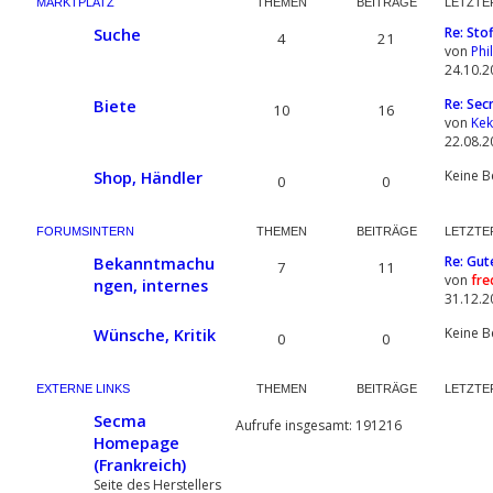
MARKTPLATZ
THEMEN
BEITRÄGE
LETZTE
Suche
Re: Sto
4
21
von
Phil
24.10.2
Biete
Re: Sec
10
16
von
Ke
22.08.2
Shop, Händler
Keine B
0
0
FORUMSINTERN
THEMEN
BEITRÄGE
LETZTE
Bekanntmachu
Re: Gut
7
11
von
fre
ngen, internes
31.12.2
Wünsche, Kritik
Keine B
0
0
EXTERNE LINKS
THEMEN
BEITRÄGE
LETZTE
Secma
Aufrufe insgesamt: 191216
Homepage
(Frankreich)
Seite des Herstellers