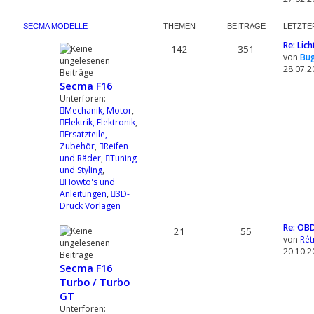
SECMA MODELLE
THEMEN
BEITRÄGE
LETZTE
Re: Lic
142
351
von
Bu
28.07.2
Secma F16
Unterforen:
Mechanik, Motor
,
Elektrik, Elektronik
,
Ersatzteile,
Zubehör
,
Reifen
und Räder
,
Tuning
und Styling
,
Howto's und
Anleitungen
,
3D-
Druck Vorlagen
Re: OBD
21
55
von
Rét
20.10.2
Secma F16
Turbo / Turbo
GT
Unterforen: