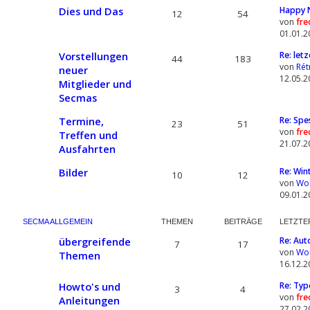
Dies und Das
Happy 
12
54
von
fre
01.01.2
Vorstellungen
Re: let
44
183
von
Rét
neuer
12.05.2
Mitglieder und
Secmas
Termine,
Re: Spe
23
51
von
fre
Treffen und
21.07.2
Ausfahrten
Bilder
Re: Win
10
12
von
Wol
09.01.2
SECMA ALLGEMEIN
THEMEN
BEITRÄGE
LETZTE
übergreifende
Re: Aut
7
17
von
Wol
Themen
16.12.2
Howto's und
Re: Typ
3
4
von
fre
Anleitungen
27.02.2