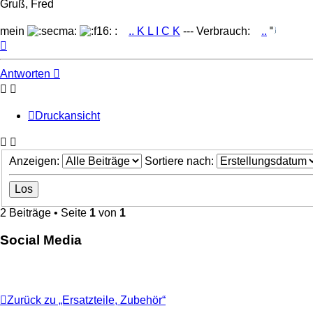
Gruß, Fred
mein
:
.. K L I C K
--- Verbrauch:
..
Nach
oben
Antworten
Druckansicht
Anzeigen:
Sortiere nach:
2 Beiträge • Seite
1
von
1
Social Media
Zurück zu „Ersatzteile, Zubehör“