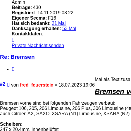
Admin
Beiträge:
430
Registriert:
14.11.2019 08:22
Eigener Secma:
F16
Hat sich bedankt:
21 Mal
Danksagung erhalten:
53 Mal
Kontaktdaten:
Kontaktdaten
von
Private Nachricht senden
fred_feuerstein
Re: Bremsen
Zitieren
Mal als Text zus
Beitrag
#2
von
fred_feuerstein
»
18.07.2023 19:06
Bremsen vo
Bremsen vorne sind bei folgenden Fahrzeugen verbaut:
Peugeot 106, 205, 206 Limousine, 206 Plus, 306 Limousine (4tü
auch Citroen AX, SAXO, XSARA (N1) Limousine, XSARA (N2)
Scheiben:
247 x 20,4mm, innenbelüftet