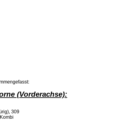
ammengefasst:
rne (Vorderachse):
rig), 309
 Kombi