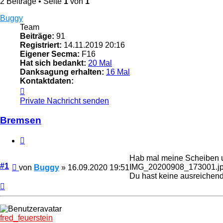
2 Beiträge • Seite
1
von
1
Buggy
Team
Beiträge:
91
Registriert:
14.11.2019 20:16
Eigener Secma:
F16
Hat sich bedankt:
20 Mal
Danksagung erhalten:
16 Mal
Kontaktdaten:
Kontaktdaten
von
Private Nachricht senden
Buggy
Bremsen
Zitieren
Hab mal meine Scheiben u
Beitrag
#1
IMG_20200908_173001.j
von
Buggy
»
16.09.2020 19:51
Du hast keine ausreichen
Nach
oben
fred_feuerstein