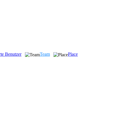
rte Benutzer
Team
Place