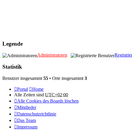
Legende
Administratoren
Registrie
Statistik
Benutzer insgesammt
55
• Orte insgesammt
3
Portal
Home
Alle Zeiten sind
UTC+02:00
Alle Cookies des Boards löschen
Mitglieder
Datenschutzrichtlinie
Das Team
Impressum