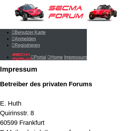
Benutzer Karte
Benutzer Karte
Anmelden
Anmelden
Registrieren
Registrieren
Portal
Home
Impressum
Portal
Home
Impressum
Impressum
Betreiber des privaten Forums
E. Huth
Quirinsstr. 8
60599 Frankfurt